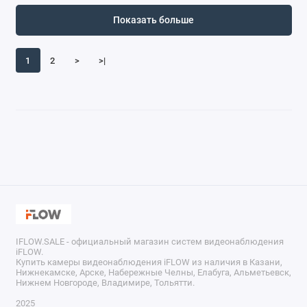
Показать больше
1
2
>
>|
IFLOW.SALE - официальный магазин систем видеонаблюдения
iFLOW.
Купить камеры видеонаблюдения iFLOW из наличия в Казани,
Нижнекамске, Арске, Набережные Челны, Елабуга, Альметьевск,
Нижнем Новгороде, Владимире, Тольятти.
2025