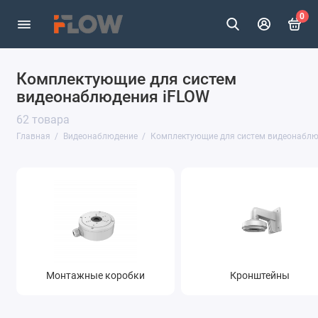
0
Комплектующие для систем
Камеры видеонаблюдения
видеонаблюдения iFLOW
Видеорегистраторы
62 товара
Главная
Видеонаблюдение
Комплектующие для систем видеонабл
Комплектующие для систем
видеонаблюдения
Показать все
Монтажные коробки
Кронштейны