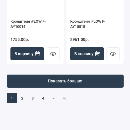
Кронштейн iFLOW F-
Кронштейн iFLOW F-
AY10014
AY10015
1755.00р.
2961.00р.
В корзину
В корзину
Показать больше
1
2
3
4
>
>|