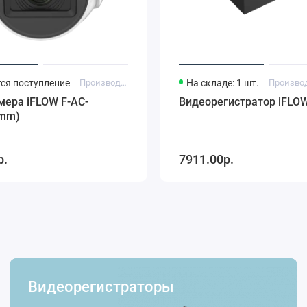
ся поступление
Производитель: iFlow
На складе: 1 шт.
мера iFLOW F-AC-
Видеорегистратор iFLOW
8mm)
р.
7911.00р.
Видеорегистраторы