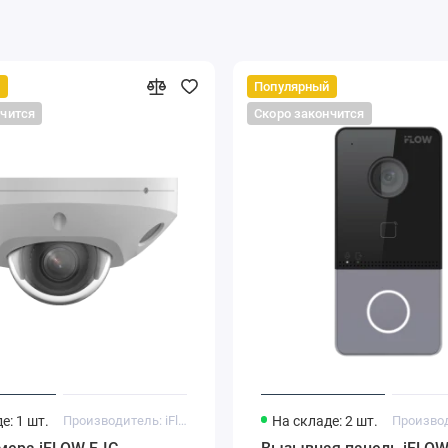
й
Популярный
нчится
Скоро закончится
е: 1 шт.
Производитель: iFlow
На складе: 2 шт.