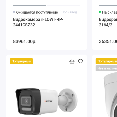
Ожидается поступление
Производитель: iFlow
На склад
Видеокамера iFLOW F-IP-
Видеорег
2441CSZ32
2164/2
83961.00р.
36351.0
Популярный
Популярны
Нет в налич