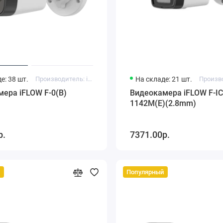
е: 38 шт.
Производитель: iFlow
На складе: 21 шт.
ера iFLOW F-0(B)
Видеокамера iFLOW F-IC
1142M(E)(2.8mm)
р.
7371.00р.
й
Популярный