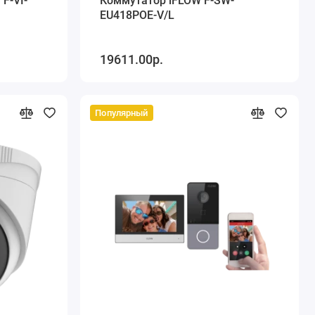
F-VI-
Коммутатор iFLOW F-SW-
EU418POE-V/L
19611.00р.
Популярный