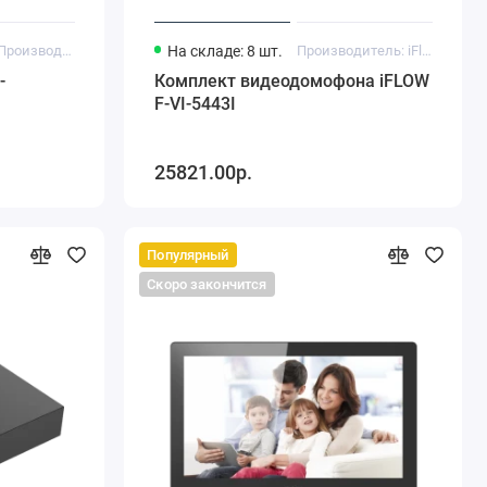
Производитель: iFlow
На складе: 8 шт.
Производитель: iFlow
-
Комплект видеодомофона iFLOW
F-VI-5443I
25821.00р.
Популярный
Скоро закончится