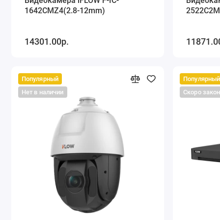
Видеокамера iFLOW F-IC-
Видеокам
1642CMZ4(2.8-12mm)
2522C2M
14301.00р.
11871.0
Популярный
Популярны
Нет в наличии
Скоро зако