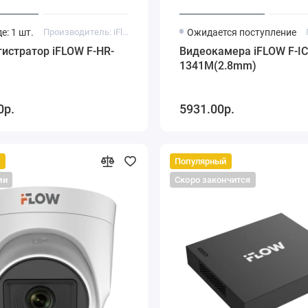
е: 1 шт.
Производитель: iFlow
Ожидается поступление
истратор iFLOW F-HR-
Видеокамера iFLOW F-IC
1341M(2.8mm)
0р.
5931.00р.
й
Популярный
ии
Скоро закончится