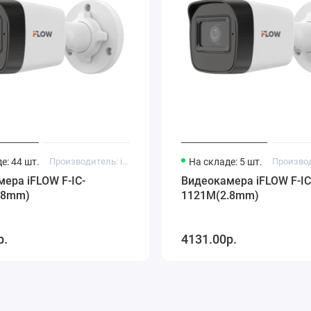
е: 44 шт.
Производитель: iFlow
На складе: 5 шт.
ера iFLOW F-IC-
Видеокамера iFLOW F-IC
.8mm)
1121M(2.8mm)
р.
4131.00р.