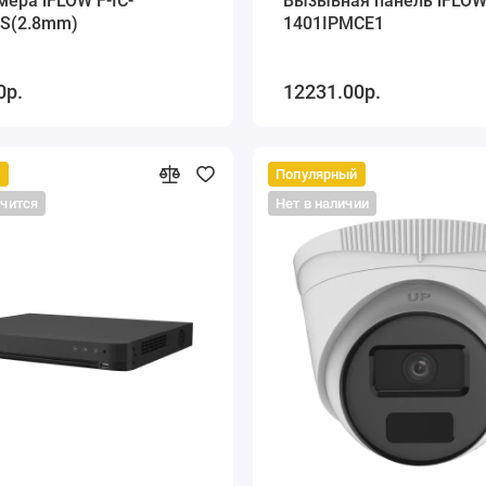
ера iFLOW F-IC-
Вызывная панель iFLOW 
S(2.8mm)
1401IPMCE1
0р.
12231.00р.
й
Популярный
нчится
Нет в наличии