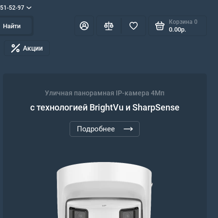
551-52-97
Корзина
0
Найти
0.00р.
Акции
Уличная панорамная IP-камера 4Мп
с технологией BrightVu и SharpSense
Подробнее
PoE коммутаторы
iFlow L2, неуправляемый
от 3 141 ₽