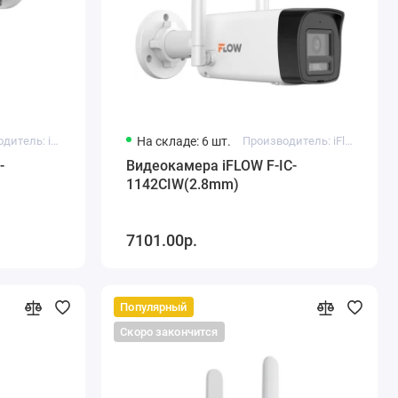
Производитель: iFlow
На складе: 6 шт.
Производитель: iFlow
-
Видеокамера iFLOW F-IC-
1142CIW(2.8mm)
7101.00р.
Популярный
Скоро закончится