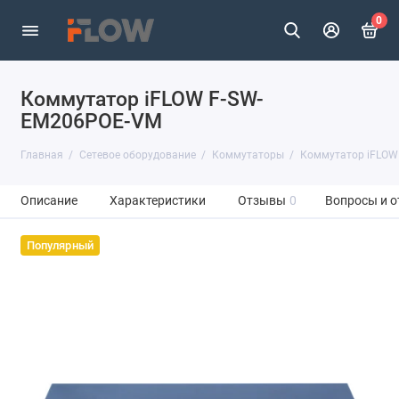
0
Коммутатор iFLOW F-SW-
EM206POE-VM
Главная
Сетевое оборудование
Коммутаторы
Коммутатор iFLOW
Описание
Характеристики
Отзывы
0
Вопросы и о
Популярный