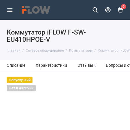
0
Коммутатор iFLOW F-SW-
EU410HPOE-V
Главная
Сетевое оборудование
Коммутаторы
Коммутатор iFLOW
Описание
Характеристики
Отзывы
0
Вопросы и о
Популярный
Нет в наличии