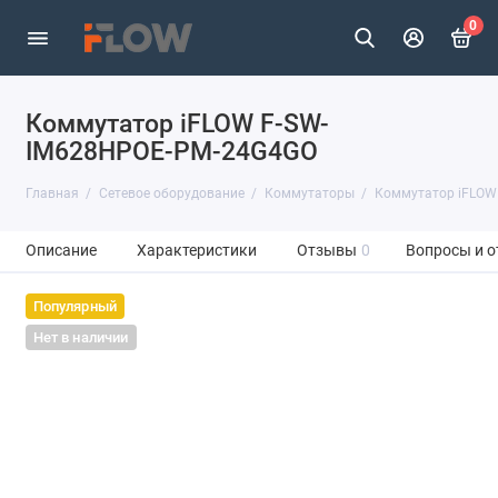
0
Коммутатор iFLOW F-SW-
IM628HPOE-PM-24G4GO
Главная
Сетевое оборудование
Коммутаторы
Коммутатор iFLOW
Описание
Характеристики
Отзывы
0
Вопросы и о
Популярный
Нет в наличии