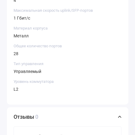
4
Максимальная скорость uplink/SFP-портов
1 Гбит/c
Материал корпуса
Металл
Общее количество портов
28
Тип управления
Управляемый
Уровень коммутатора
L2
Отзывы
0