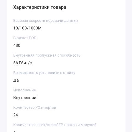
Характеристики товара
Базовая скорость передачи данных
10/100/1000M
Бюджет POE
480
Внутренняя пропускная способность
56 Гбит/с
Возможность установить в стойку
Да
Исполнение
Внутренний
Количество POE-портов
24
Количество uplink/стек/SFP-портов и модулей