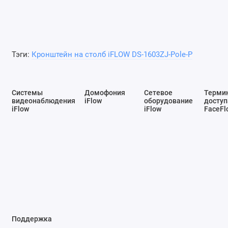
Тэги:
Кронштейн на столб iFLOW DS-1603ZJ-Pole-P
Системы
Домофония
Сетевое
Терми
видеонаблюдения
iFlow
оборудование
доступ
iFlow
iFlow
FaceFl
Поддержка