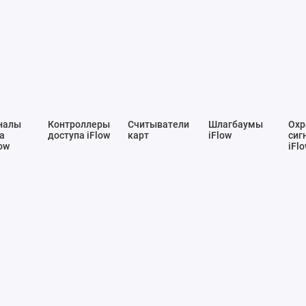
налы
Контроллеры
Считыватели
Шлагбаумы
Охр
а
доступа iFlow
карт
iFlow
сиг
ow
iFl