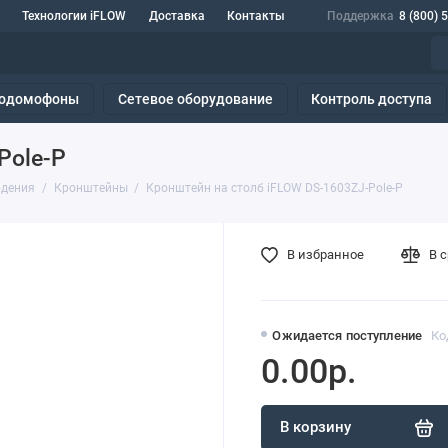
Технологии iFLOW
Доставка
Контакты
Поддержка
8 (800) 
одомофоны
Сетевое оборудование
Контроль доступа
Pole-P
юдения
Кронштейны
Кронштейн на столб iFLOW DS-1603ZJ-Pole-P
В избранное
В 
Ожидается поступление
Ко
0.00р.
В корзину