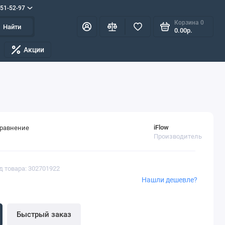
551-52-97
Корзина
0
Найти
0.00р.
Акции
iFlow
сравнение
Производитель
д товара: 302701922
Нашли дешевле?
Быстрый заказ