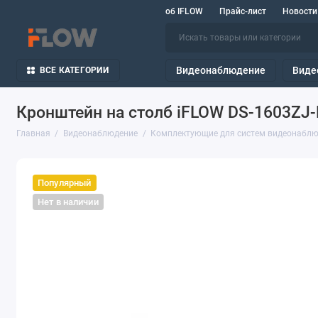
об IFLOW
Прайс-лист
Новости
Видеонаблюдение
Виде
ВСЕ КАТЕГОРИИ
Кронштейн на столб iFLOW DS-1603ZJ-
Главная
Видеонаблюдение
Комплектующие для систем видеонабл
Популярный
Нет в наличии