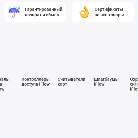
Гарантированный
Сертификаты
возврат и обмен
на все товары
налы
Контроллеры
Считыватели
Шлагбаумы
Охр
а
доступа iFlow
карт
iFlow
сиг
ow
iFl