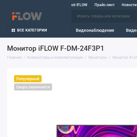
об IFLOW
Прайс-лист
Новости
Видеонаблюдение
Виде
ВСЕ КАТЕГОРИИ
Монитор iFLOW F-DM-24F3P1
Главная
Компьютеры и комплектующие
Мониторы
Монитор iFLO
Популярный
Скоро закончится