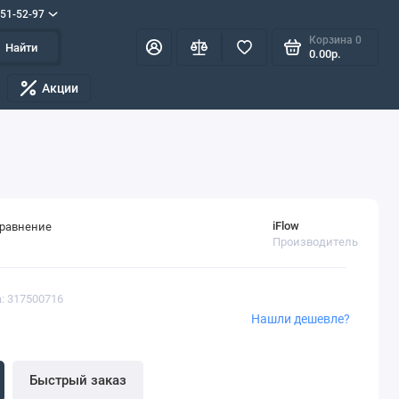
551-52-97
Корзина
0
Найти
0.00р.
Акции
iFlow
сравнение
Производитель
: 317500716
Нашли дешевле?
Быстрый заказ