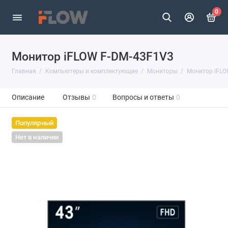
0
Монитор iFLOW F-DM-43F1V3
Главная
Компьютеры и комплектующие
Мониторы
Монитор iFLO
Описание
Отзывы
0
Вопросы и ответы
0
Популярный
Нет в наличии