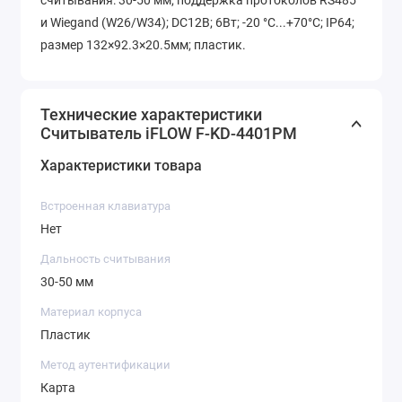
считывания: 30-50 мм; поддержка протоколов RS485
и Wiegand (W26/W34); DC12В; 6Вт; -20 °C...+70°C; IP64;
размер 132×92.3×20.5мм; пластик.
Технические характеристики
Считыватель iFLOW F-KD-4401PM
Характеристики товара
Встроенная клавиатура
Нет
Дальность считывания
30-50 мм
Материал корпуса
Пластик
Метод аутентификации
Карта