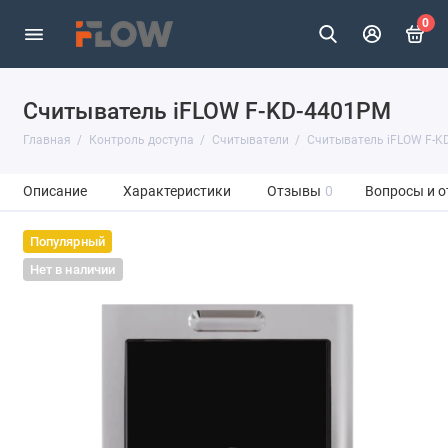
0
Считыватель iFLOW F-KD-4401PM
Главная
Контроль доступа
Считыватели
Считыватель iFLOW F-K
Описание
Характеристики
Отзывы
0
Вопросы и о
Популярный
Нет в наличии