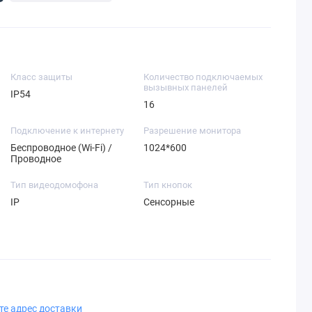
Класс защиты
Количество подключаемых
вызывных панелей
IP54
16
Подключение к интернету
Разрешение монитора
Беспроводное (Wi-Fi) /
1024*600
Проводное
Тип видеодомофона
Тип кнопок
IP
Сенсорные
те адрес доставки