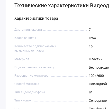
Технические характеристики Видео
Характеристики товара
Диагональ экрана
7
Класс защиты
IP54
Количество подключаемых
16
вызывных панелей
Материал
Пластик
Подключение к интернету
Беспроводно
Разрешение монитора
1024*600
Способ монтажа
Накладной
Тип видеодомофона
IP
Тип кнопок
Сенсорные
Цвет
Серебро / Ч