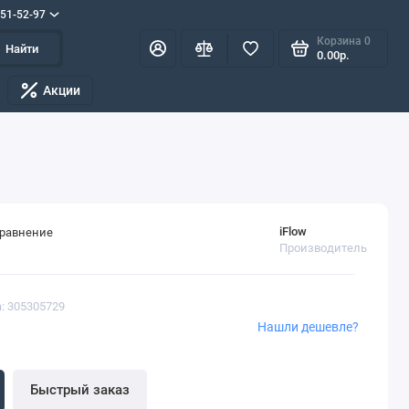
551-52-97
Корзина
0
Найти
0.00р.
Акции
iFlow
сравнение
Производитель
: 305305729
Нашли дешевле?
Быстрый заказ