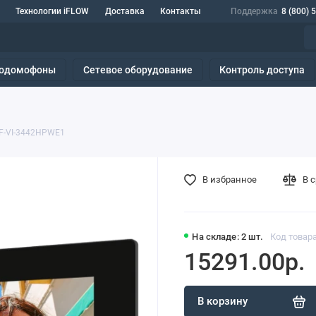
Технологии iFLOW
Доставка
Контакты
Поддержка
8 (800) 
одомофоны
Сетевое оборудование
Контроль доступа
F-VI-3442HPWE1
В избранное
В 
На складе: 2 шт.
Код товара
15291.00р.
В корзину