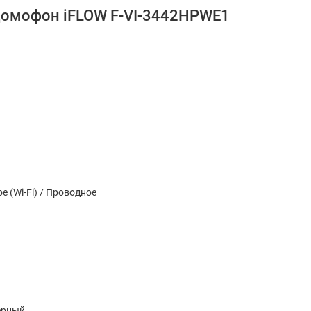
домофон iFLOW F-VI-3442HPWE1
е (Wi-Fi) / Проводное
ерный