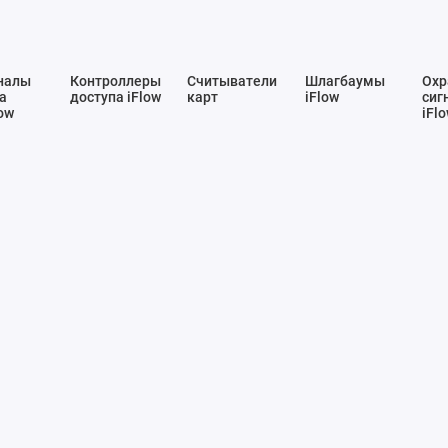
налы
Контроллеры
Считыватели
Шлагбаумы
Охр
а
доступа iFlow
карт
iFlow
сиг
ow
iFl