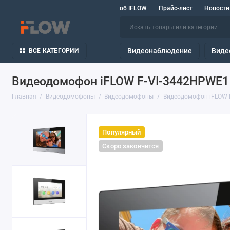
об IFLOW
Прайс-лист
Новости
Видеонаблюдение
Виде
ВСЕ КАТЕГОРИИ
Видеодомофон iFLOW F-VI-3442HPWE1
Главная
Видеодомофоны
Видеодомофоны
Видеодомофон iFLOW 
Популярный
Скоро закончится