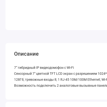
Описание
7“ гибридный IP видеодомофон с Wi-Fi
Сенсорный 7" цветной TFT LCD экран с разрешением 1024*
128Гб; тревожные входы 8; 1 RJ-45 10M/100M Ethernet; Wi-Fi
Возможность подключить 2 аналоговые вызывные панели 