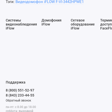
Тэги:
Видеодомофон iFLOW F-VI-3442HPWE1
Системы
Домофония
Сетевое
Терми
видеонаблюдения
iFlow
оборудование
доступ
iFlow
iFlow
FaceFl
Поддержка
8 (800) 551-52-97
8 (843) 233-44-55
Обратный звонок
пн-пт: с 8.00 до 18.00
суббота: выходной