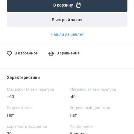
В корзину
Быстрый заказ
Нашли дешевле?
В избранное
В сравнение
Характеристики
Max рабочая температура
Min рабочая температура
+60
-40
Видеосжатие
Встроенный динамик
Нет
Нет
Дальность подсветки
Исполнение
20
Уличная