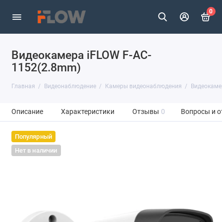
0
Видеокамера iFLOW F-AC-
1152(2.8mm)
Главная
Видеонаблюдение
Камеры видеонаблюдения
Видеокаме
Описание
Характеристики
Отзывы
0
Вопросы и о
Популярный
Нет в наличии