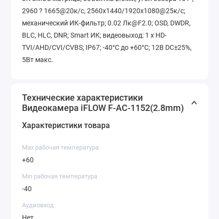
2960 ? 1665@20к/с, 2560x1440/1920x1080@25к/с;
механический ИК-фильтр; 0.02 Лк@F2.0; OSD, DWDR,
BLC, HLC, DNR; Smart ИК; видеовыход: 1 х HD-
TVI/AHD/CVI/CVBS; IP67; -40°С до +60°С; 12В DC±25%,
5Вт макс.
Технические характеристики
Видеокамера iFLOW F-AC-1152(2.8mm)
Характеристики товара
Max рабочая температура
+60
Min рабочая температура
-40
Аудиовход
Нет