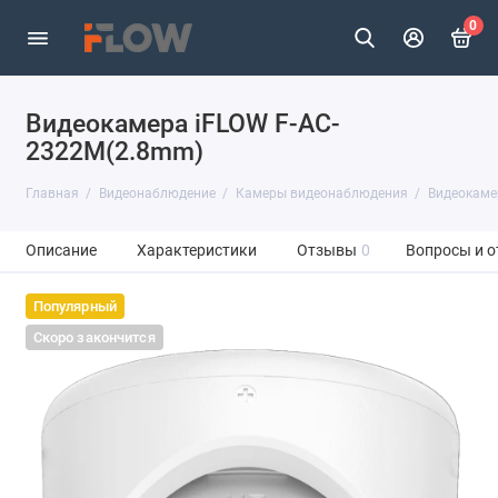
0
Видеокамера iFLOW F-AC-
2322M(2.8mm)
Главная
Видеонаблюдение
Камеры видеонаблюдения
Видеокаме
Описание
Характеристики
Отзывы
0
Вопросы и о
Популярный
Скоро закончится