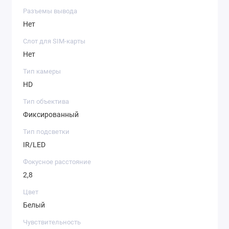
Разъемы вывода
Нет
Слот для SIM-карты
Нет
Тип камеры
HD
Тип объектива
Фиксированный
Тип подсветки
IR/LED
Фокусное расстояние
2,8
Цвет
Белый
Чувствительность