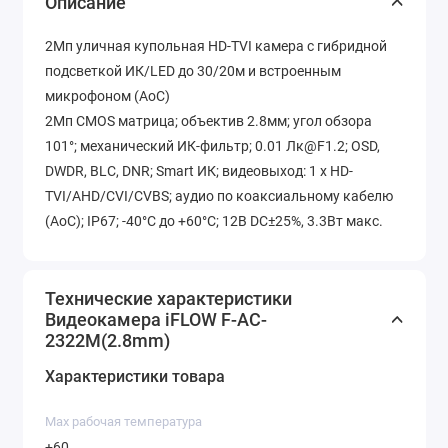
Описание
2Мп уличная купольная HD-TVI камера с гибридной
подсветкой ИК/LED до 30/20м и встроенным
микрофоном (AoC)
2Мп CMOS матрица; объектив 2.8мм; угол обзора
101°; механический ИК-фильтр; 0.01 Лк@F1.2; OSD,
DWDR, BLC, DNR; Smart ИК; видеовыход: 1 х HD-
TVI/AHD/CVI/CVBS; аудио по коаксиальному кабелю
(AoC); IP67; -40°С до +60°С; 12В DC±25%, 3.3Вт макс.
Технические характеристики
Видеокамера iFLOW F-AC-
2322M(2.8mm)
Характеристики товара
Max рабочая температура
+60