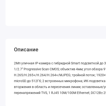
Описание
2Мп уличная IP-камера с гибридной Smart подсветкой до 3
1/2.7" Progressive Scan CMOS; объектив 4мм; угол обзора 
H.265/H.265+/H.264/H.264+/MJPEG; тройной поток; 1920×1
microSD до 512Гб; 2 встроенных микрофона; ИК-подсветка
вторжения в область и пересечения линии; оставленные/
перенапряжений TVS, 1 RJ45 10M/100M Ethernet; DC12В± 25%/P