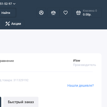
551-52-97
Корзина
0
Найти
0.00р.
Акции
iFlow
сравнение
Производитель
д товара: 311329192
Нашли дешевле?
Быстрый заказ