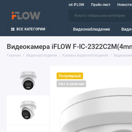
об IFLOW
Прайс-лист
Новости
Видеонаблюдение
Виде
ВСЕ КАТЕГОРИИ
Видеокамера iFLOW F-IC-2322C2M(4m
Главная
Видеонаблюдение
Камеры видеонаблюдения
Видеокаме
Популярный
Нет в наличии