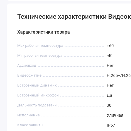
Технические характеристики Видео
Характеристики товара
Max рабочая температура
+60
Min рабочая температура
-40
Аудиовход
Нет
Видеосжатие
H.265+/H.2
Встроенный динамик
Нет
Встроенный микрофон
Да
Дальность подсветки
30
Исполнение
Уличная
Класс защиты
IP67