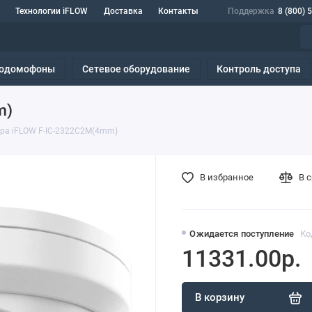
Технологии iFLOW
Доставка
Контакты
Поддержка
8 (800) 
одомофоны
Сетевое оборудование
Контроль доступа
m)
ра iFLOW F-IC-2322C2M(4mm)
В избранное
В 
Ожидается поступление
Ко
11331.00р.
В корзину