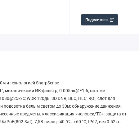
Поделиться
0м и технологией SharpSense
91°; механический ИК-фильтр; 0.005лк@F1.6; сжатие
080@25к/с; WDR 120дБ, 3D DNR, BLC, HLC, ROI, слот для
 и подсветка белым светом до 30м; обнаружение движения,
унесенные предметы, классификация «человек/ТС»; защита от
oE(802.3af); 7,5Вт макс; -40 °C...+60 °C; IP67; вес 0.52кг.