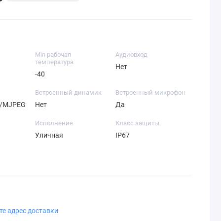
Min рабочая
Аудиовход
температура
Нет
-40
Встроенный динамик
Встроенный микрофон
4/MJPEG
Нет
Да
Исполнение
Класс защиты
Уличная
IP67
те адрес доставки