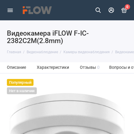
0
Видеокамера iFLOW F-IC-
2382C2M(2.8mm)
Главная
Видеонаблюдение
Камеры видеонаблюдения
Видеокаме
Описание
Характеристики
Отзывы
0
Вопросы и о
Популярный
Нет в наличии