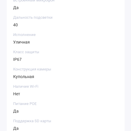
Встроенный микрофон
Да
Дальность подсветки
40
Исполнение
Уличная
Класс защиты
IP67
Конструкция камеры
Купольная
Наличие Wi-Fi
Нет
Питание POE
Да
Поддержка SD карты
Да