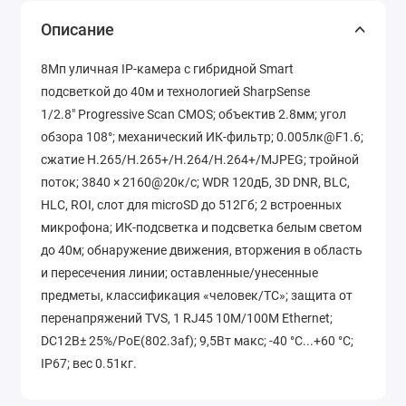
Описание
8Мп уличная IP-камера с гибридной Smart
подсветкой до 40м и технологией SharpSense
1/2.8" Progressive Scan CMOS; объектив 2.8мм; угол
обзора 108°; механический ИК-фильтр; 0.005лк@F1.6;
сжатие H.265/H.265+/H.264/H.264+/MJPEG; тройной
поток; 3840 × 2160@20к/с; WDR 120дБ, 3D DNR, BLC,
HLC, ROI, слот для microSD до 512Гб; 2 встроенных
микрофона; ИК-подсветка и подсветка белым светом
до 40м; обнаружение движения, вторжения в область
и пересечения линии; оставленные/унесенные
предметы, классификация «человек/ТС»; защита от
перенапряжений TVS, 1 RJ45 10M/100M Ethernet;
DC12В± 25%/PoE(802.3af); 9,5Вт макс; -40 °C...+60 °C;
IP67; вес 0.51кг.