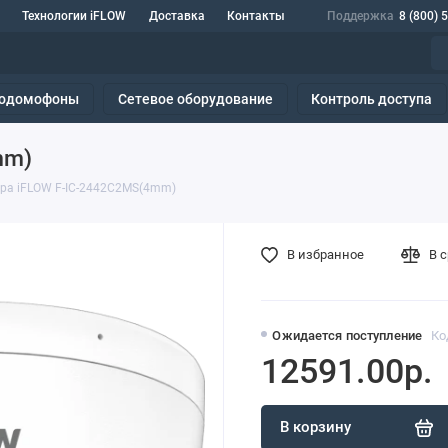
Технологии iFLOW
Доставка
Контакты
Поддержка
8 (800) 
одомофоны
Сетевое оборудование
Контроль доступа
mm)
ра iFLOW F-IC-2442C2MS(4mm)
В избранное
В 
Ожидается поступление
Ко
12591.00р.
В корзину