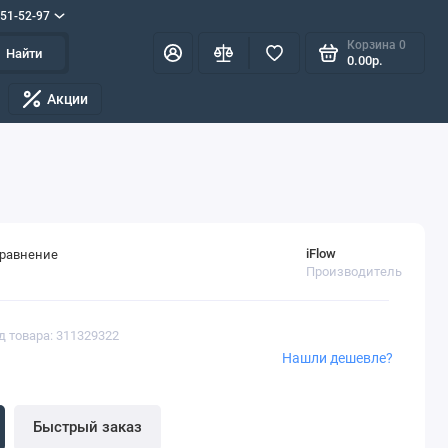
551-52-97
Корзина
0
Найти
0.00р.
Акции
iFlow
сравнение
Производитель
д товара: 311329322
Нашли дешевле?
Быстрый заказ