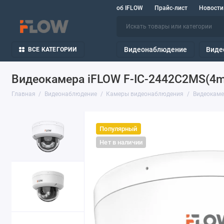
об IFLOW
Прайс-лист
Новости
Видеонаблюдение
Виде
ВСЕ КАТЕГОРИИ
Видеокамера iFLOW F-IC-2442C2MS(4
Главная
Видеонаблюдение
Камеры видеонаблюдения
Видеокаме
Популярный
Нет в наличии