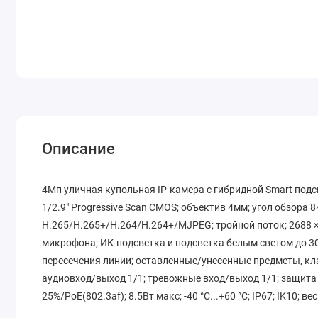
Описание
4Мп уличная купольная IP-камера с гибридной Smart подс
1/2.9" Progressive Scan CMOS; объектив 4мм; угол обзора 
H.265/H.265+/H.264/H.264+/MJPEG; тройной поток; 2688 ×
микрофона; ИК-подсветка и подсветка белым светом до 3
пересечения линии; оставленные/унесенные предметы, кла
аудиовход/выход 1/1; тревожные вход/выход 1/1; защита 
25%/PoE(802.3af); 8.5Вт макс; -40 °C...+60 °C; IP67; IK10; вес