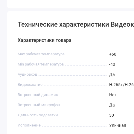
Технические характеристики Видео
Характеристики товара
Max рабочая температура
+60
Min рабочая температура
-40
Аудиовход
Да
Видеосжатие
H.265+/H.2
Встроенный динамик
Нет
Встроенный микрофон
Да
Дальность подсветки
30
Исполнение
Уличная