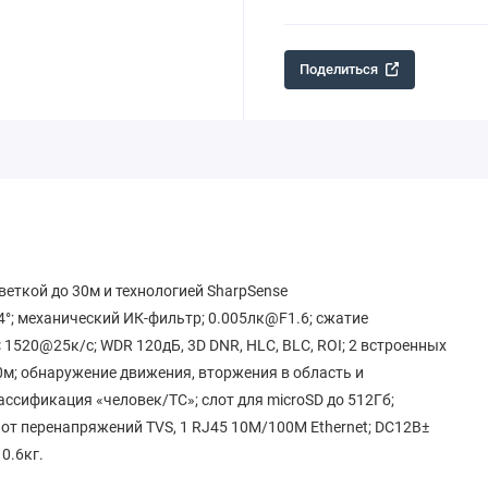
Поделиться
веткой до 30м и технологией SharpSense
84°; механический ИК-фильтр; 0.005лк@F1.6; сжатие
 1520@25к/с; WDR 120дБ, 3D DNR, HLC, BLC, ROI; 2 встроенных
0м; обнаружение движения, вторжения в область и
ссификация «человек/ТС»; слот для microSD до 512Гб;
от перенапряжений TVS, 1 RJ45 10M/100M Ethernet; DC12В±
 0.6кг.