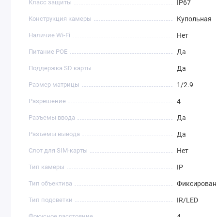
Класс защиты
IP67
Конструкция камеры
Купольная
Наличие Wi-Fi
Нет
Питание POE
Да
Поддержка SD карты
Да
Размер матрицы
1/2.9
Разрешение
4
Разъемы ввода
Да
Разъемы вывода
Да
Слот для SIM-карты
Нет
Тип камеры
IP
Тип объектива
Фиксирова
Тип подсветки
IR/LED
Фокусное расстояние
4