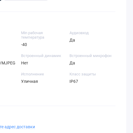
Min рабочая
Аудиовход
температура
Да
-40
Встроенный динамик
Встроенный микрофон
4/MJPEG
Нет
Да
Исполнение
Класс защиты
Уличная
IP67
те адрес доставки