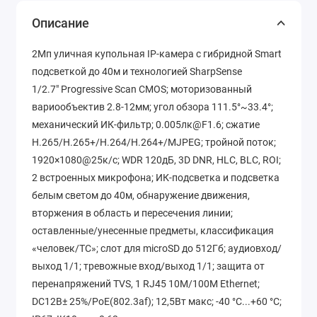
Описание
2Мп уличная купольная IP-камера с гибридной Smart
подсветкой до 40м и технологией SharpSense
1/2.7" Progressive Scan CMOS; моторизованный
вариообъектив 2.8-12мм; угол обзора 111.5°~33.4°;
механический ИК-фильтр; 0.005лк@F1.6; сжатие
H.265/H.265+/H.264/H.264+/MJPEG; тройной поток;
1920×1080@25к/с; WDR 120дБ, 3D DNR, HLC, BLC, ROI;
2 встроенных микрофона; ИК-подсветка и подсветка
белым светом до 40м, обнаружение движения,
вторжения в область и пересечения линии;
оставленные/унесенные предметы, классификация
«человек/ТС»; слот для microSD до 512Гб; аудиовход/
выход 1/1; тревожные вход/выход 1/1; защита от
перенапряжений TVS, 1 RJ45 10M/100M Ethernet;
DC12В± 25%/PoE(802.3af); 12,5Вт макс; -40 °C...+60 °C;