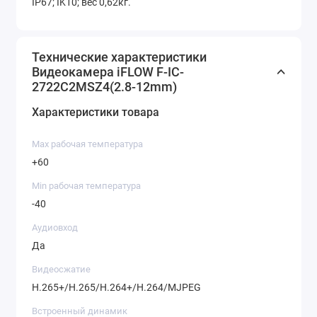
IP67; IK10; вес 0,62кг.
Технические характеристики
Видеокамера iFLOW F-IC-
2722C2MSZ4(2.8-12mm)
Характеристики товара
Max рабочая температура
+60
Min рабочая температура
-40
Аудиовход
Да
Видеосжатие
H.265+/H.265/H.264+/H.264/MJPEG
Встроенный динамик