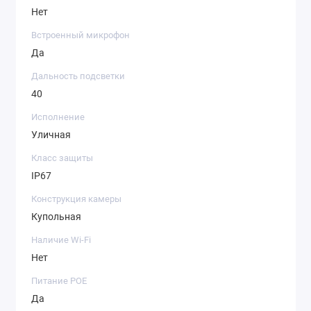
Нет
Встроенный микрофон
Да
Дальность подсветки
40
Исполнение
Уличная
Класс защиты
IP67
Конструкция камеры
Купольная
Наличие Wi-Fi
Нет
Питание POE
Да