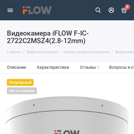
0
Видеокамера iFLOW F-IC-
2722C2MSZ4(2.8-12mm)
Главная
Видеонаблюдение
Камеры видеонаблюдения
Видеокаме
Описание
Характеристики
Отзывы
0
Вопросы и о
Популярный
Нет в наличии