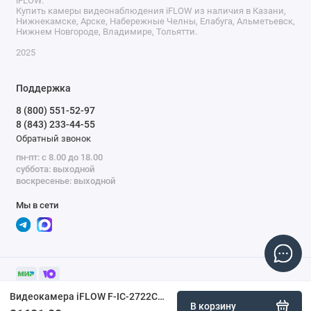
iFLOW.
Купить камеры видеонаблюдения iFLOW из наличия в Казани,
Нижнекамске, Арске, Набережные Челны, Елабуга, Альметьевск,
Нижнем Новгороде, Владимире, Тольятти.
2025
Поддержка
8 (800) 551-52-97
8 (843) 233-44-55
Обратный звонок
пн-пт: с 8.00 до 18.00
суббота: выходной
воскресенье: выходной
Мы в сети
Видеокамера iFLOW F-IC-2722C2MSZ4(2.8-12mm)
В корзину