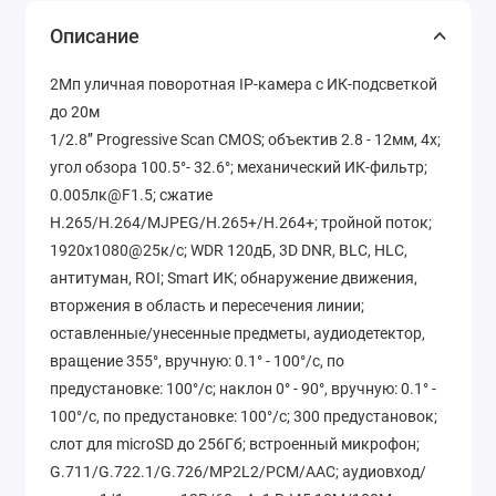
Описание
2Мп уличная поворотная IP-камера c ИК-подсветкой
до 20м
1/2.8’’ Progressive Scan CMOS; объектив 2.8 - 12мм, 4x;
угол обзора 100.5°- 32.6°; механический ИК-фильтр;
0.005лк@F1.5; сжатие
H.265/H.264/MJPEG/H.265+/H.264+; тройной поток;
1920х1080@25к/с; WDR 120дБ, 3D DNR, BLC, HLC,
антитуман, ROI; Smart ИК; обнаружение движения,
вторжения в область и пересечения линии;
оставленные/унесенные предметы, аудиодетектор,
вращение 355°, вручную: 0.1° - 100°/с, по
предустановке: 100°/с; наклон 0° - 90°, вручную: 0.1° -
100°/с, по предустановке: 100°/с; 300 предустановок;
слот для microSD до 256Гб; встроенный микрофон;
G.711/G.722.1/G.726/MP2L2/PCM/AAC; аудиовход/