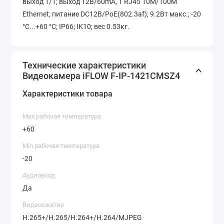
выход 1/1; выход 12В/60mA, 1 RJ45 10M/100M
Ethernet; питание DC12В/PoE(802.3af); 9.2Вт макс.; -20
°C...+60 °C; IP66; IK10; вес 0.53кг.
Технические характеристики
Видеокамера iFLOW F-IP-1421CMSZ4
Характеристики товара
Max рабочая температура
+60
Min рабочая температура
-20
Аудиовход
Да
Видеосжатие
H.265+/H.265/H.264+/H.264/MJPEG