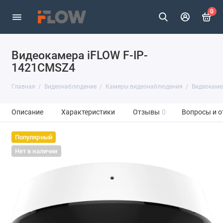
0
Видеокамера iFLOW F-IP-
1421CMSZ4
Главная
Видеонаблюдение
Камеры видеонаблюдения
Видеокаме
Описание
Характеристики
Отзывы
0
Вопросы и о
Популярный
Нет в наличии