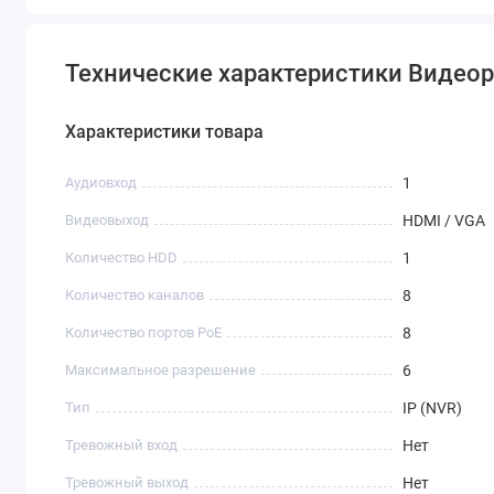
Технические характеристики Видеор
Характеристики товара
Аудиовход
1
Видеовыход
HDMI / VGA
Количество HDD
1
Количество каналов
8
Количество портов PoE
8
Максимальное разрешение
6
Тип
IP (NVR)
Тревожный вход
Нет
Тревожный выход
Нет