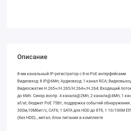
Описание
8-ми канальный IP-регистратор c 8-ю PoE интерфейсами
Видеовход: 8 IP@6Мп; Аудиовход: 1 канал RCA; Видеовыход
Видеосжатие H.265+/H.265/H.264+/H.264; Входящий поток
до 6Мп. Синхр.воспр. 4 канала@2Мп; 2 канала@4Мп; 1 ка
af/at, бюджет PoE 75Вт, поддержка событий обнаружения
300м,10Мбит/с, CAT6; 1 SATA для HDD до 8Тб, 1 10/100M Ethe
(без HDD)., метал, блок питания в комплекте