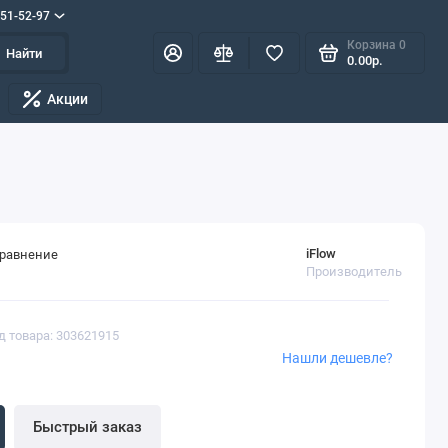
551-52-97
Корзина
0
Найти
0.00р.
Акции
iFlow
сравнение
Производитель
д товара: 303621915
Нашли дешевле?
Быстрый заказ