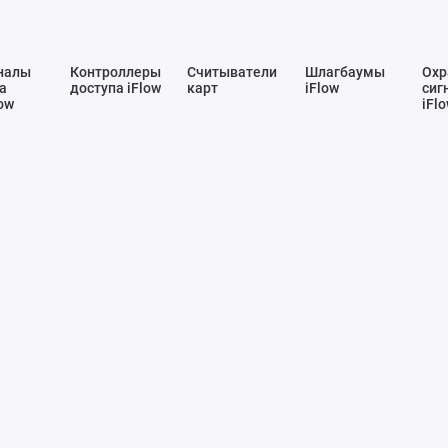
налы
Контроллеры
Считыватели
Шлагбаумы
Охр
а
доступа iFlow
карт
iFlow
сиг
ow
iFl