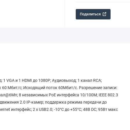
Поделиться
: 1 VGA и 1 HDMI до 1080Р; Аудиовыход; 1 канал RCA;
 60 Мбит/с; Исходящий поток 60Мбит/с. Разрешение записи:
нал@6Мп; 8 независимых PoE интерфейса 10/100M; IEEE 802.3
 движения 2.0 IP-камер; поддержка режима передачи до
rnet интерфейс; 2 х USB2.0; -10°C до +55°C; 48В DC; 95Вт макс