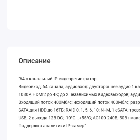
Описание
"64-х канальный IP-видеорегистратор
Видеовход: 64 канала; аудиовход: двустороннее аудио 1 к
1080P, HDMI2 до 4K; до 2 независимых видеовыходов; ауд
Входящий поток 400Мб/с; исходящий поток 400Мб/с; раз
SATA для HDD до 16ТБ; RAID 0, 1, 5, 6, 10; N+M, 1 eSATA; 
USB; 2 выхода 12В DC; -10°C...+55°C; АC100-240В; 50Вт макс
Поддержка аналитики IP-камер"