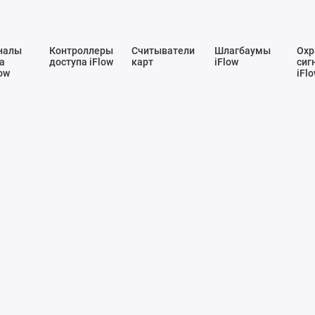
налы
Контроллеры
Считыватели
Шлагбаумы
Охр
а
доступа iFlow
карт
iFlow
сиг
ow
iFl