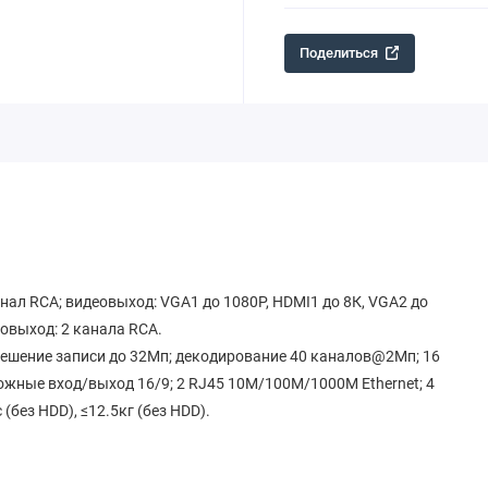
Поделиться
анал RCA; видеовыход: VGA1 до 1080P, HDMI1 до 8К, VGA2 до
иовыход: 2 канала RCA.
решение записи до 32Мп; декодирование 40 каналов@2Мп; 16
тревожные вход/выход 16/9; 2 RJ45 10M/100M/1000M Ethernet; 4
 (без HDD), ≤12.5кг (без HDD).