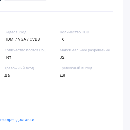
Видеовыход
Количество HDD
HDMI / VGA / CVBS
16
Количество портов PoE
Максимальное разрешение
Нет
32
Тревожный вход
Тревожный выход
Да
Да
те адрес доставки