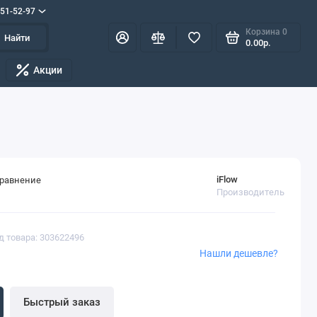
551-52-97
Корзина
0
Найти
0.00р.
Акции
iFlow
сравнение
Производитель
д товара: 303622496
Нашли дешевле?
Быстрый заказ