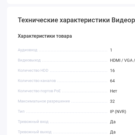
Технические характеристики Видеор
Характеристики товара
Аудиовход
1
Видеовыход
HDMI / VGA 
Количество HDD
16
Количество каналов
64
Количество портов PoE
Нет
Максимальное разрешение
32
Тип
IP (NVR)
Тревожный вход
Да
Тревожный выход
Да