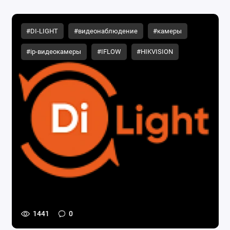
#DI-LIGHT
#видеонаблюдение
#камеры
#ip-видеокамеры
#IFLOW
#HIKVISION
1441
0