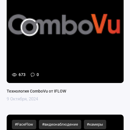
673
0
Технология ComboVu от IFLOW
9 Октября, 2024
#FaceFlow
#видеонаблюдение
#камеры