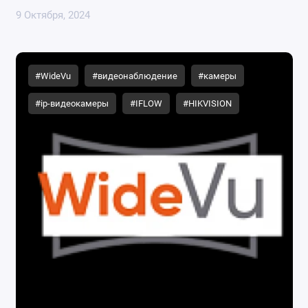
9 Октября, 2024
#WideVu
#видеонаблюдение
#камеры
#ip-видеокамеры
#IFLOW
#HIKVISION