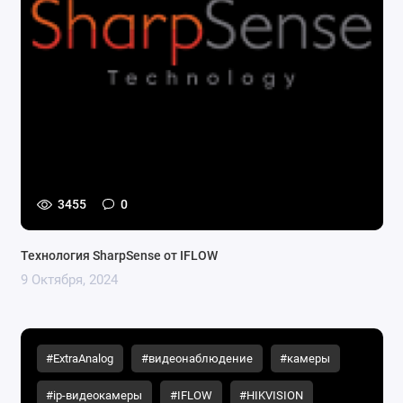
3455
0
Технология SharpSense от IFLOW
9 Октября, 2024
#ExtraAnalog
#видеонаблюдение
#камеры
#ip-видеокамеры
#IFLOW
#HIKVISION