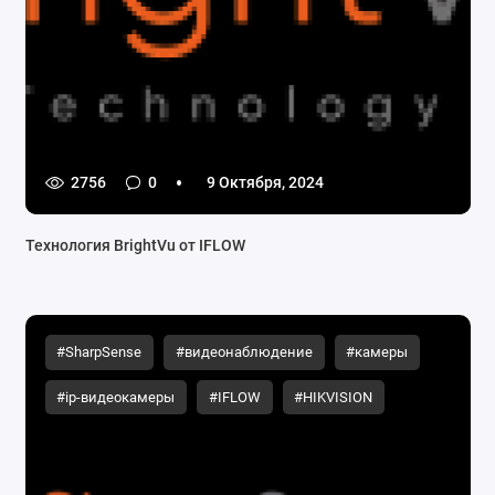
2756
0
9 Октября, 2024
Технология BrightVu от IFLOW
#SharpSense
#видеонаблюдение
#камеры
#ip-видеокамеры
#IFLOW
#HIKVISION