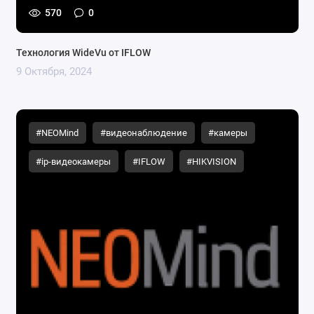
570
0
Технология WideVu от IFLOW
9 Октября, 2024
#NEOMind
#видеонаблюдение
#камеры
#ip-видеокамеры
#IFLOW
#HIKVISION