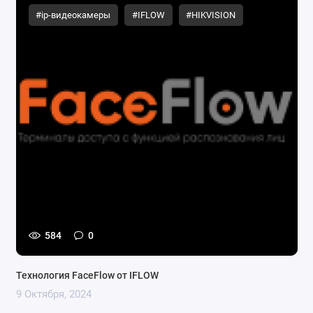
#ip-видеокамеры
#IFLOW
#HIKVISION
584
0
Технология FaceFlow от IFLOW
9 Октября, 2024