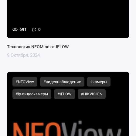
691
0
Технология NEOMind от IFLOW
9 Октября, 2024
#NEOView
#видеонаблюдение
#камеры
#ip-видеокамеры
#IFLOW
#HIKVISION