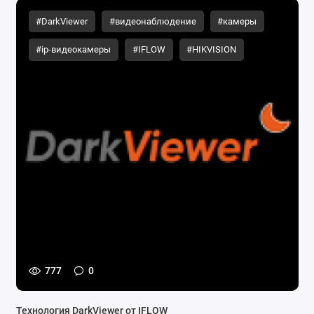
#DarkViewer
#видеонаблюдение
#камеры
#ip-видеокамеры
#IFLOW
#HIKVISION
777
0
Технология DarkViewer от IFLOW