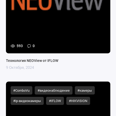
593
0
Технология NEOView от IFLOW
9 Октября, 2024
#ComboVu
#видеонаблюдение
#камеры
#ip-видеокамеры
#IFLOW
#HIKVISION