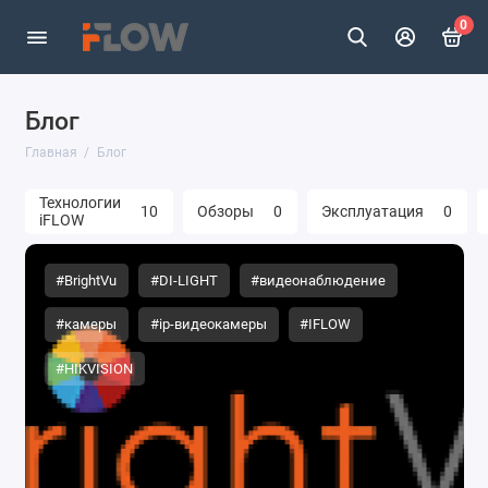
0
Блог
Главная
Блог
Технологии
10
Обзоры
0
Эксплуатация
0
iFLOW
#BrightVu
#DI-LIGHT
#видеонаблюдение
#камеры
#ip-видеокамеры
#IFLOW
#HIKVISION