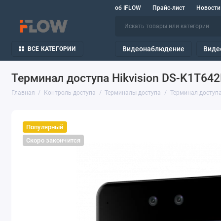
об IFLOW
Прайс-лист
Новости
Видеонаблюдение
Виде
ВСЕ КАТЕГОРИИ
Терминал доступа Hikvision DS-K1T64
Главная
Контроль доступа
Терминалы доступа
Терминал доступа
Популярный
Скоро закончится