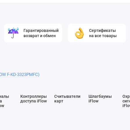
Гарантированный
Сертификаты
возврат и обмен
на все товары
LOW F-KD-3323PMFC)
налы
Контроллеры
Считыватели
Шлагбаумы
Охр
а
доступа iFlow
карт
iFlow
сиг
ow
iFl