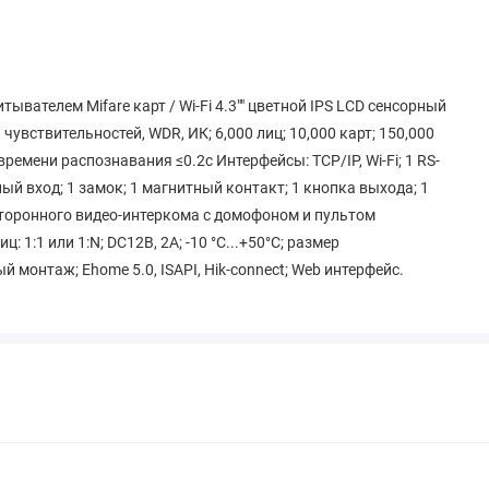
вателем Mifare карт / Wi-Fi 4.3"" цветной IPS LCD сенсорный
увствительностей, WDR, ИК; 6,000 лиц; 10,000 карт; 150,000
ремени распознавания ≤0.2с Интерфейсы: TCP/IP, Wi-Fi; 1 RS-
ный вход; 1 замок; 1 магнитный контакт; 1 кнопка выхода; 1
сторонного видео-интеркома с домофоном и пультом
: 1:1 или 1:N; DC12В, 2А; -10 °C...+50°C; размер
 монтаж; Ehome 5.0, ISAPI, Hik-connect; Web интерфейс.