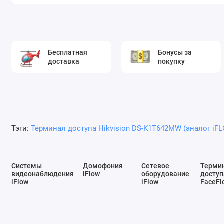
Бесплатная
Бонусы за
доставка
покупку
Тэги:
Терминал доступа Hikvision DS-K1T642MW (аналог iF
Системы
Домофония
Сетевое
Терми
видеонаблюдения
iFlow
оборудование
доступ
iFlow
iFlow
FaceFl