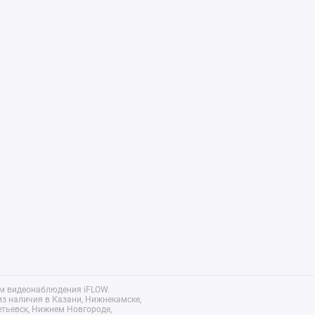
ем видеонаблюдения iFLOW.
з наличия в Казани, Нижнекамске,
етьевск, Нижнем Новгороде,