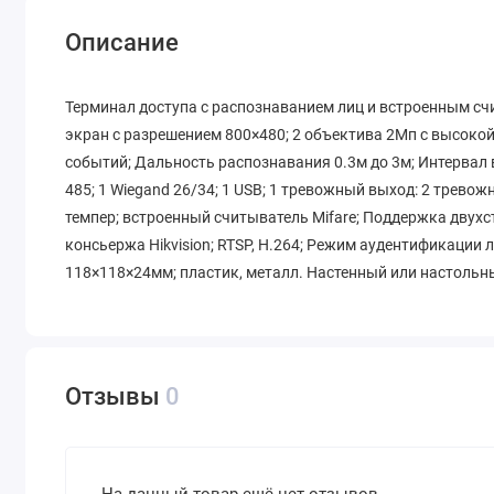
Описание
Терминал доступа с распознаванием лиц и встроенным считы
экран с разрешением 800×480; 2 объектива 2Мп с высокой ч
событий; Дальность распознавания 0.3м до 3м; Интервал в
485; 1 Wiegand 26/34; 1 USB; 1 тревожный выход: 2 тревож
темпер; встроенный считыватель Mifare; Поддержка двух
консьержа Hikvision; RTSP, H.264; Режим аудентификации лиц
118×118×24мм; пластик, металл. Настенный или настольный
Отзывы
0