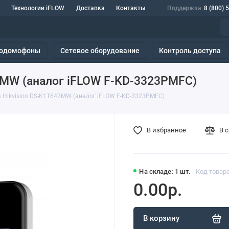
Технологии iFLOW
Доставка
Контакты
Поддержка
8 (800) 
одомофоны
Сетевое оборудование
Контроль доступа
2MW (аналог iFLOW F-KD-3323PMFC)
 Hikvision DS-K1T642MW (аналог iFLOW F-KD-3323PMFC)
В избранное
В 
На складе: 1 шт.
Код товар
0.00р.
В корзину