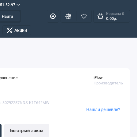
551-52-97
Корзина
0
Найти
0.00р.
Акции
iFlow
сравнение
Производитель
а: 302922876 DS-K1T642MW
Нашли дешевле?
Быстрый заказ